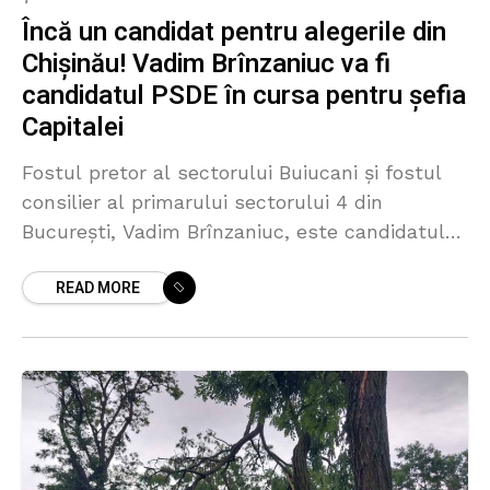
Încă un candidat pentru alegerile din
Chișinău! Vadim Brînzaniuc va fi
candidatul PSDE în cursa pentru șefia
Capitalei
Fostul pretor al sectorului Buiucani și fostul
consilier al primarului sectorului 4 din
București, Vadim Brînzaniuc, este candidatul
Partidului Social Democrat European (PSDE)
READ MORE
pentru funcția de primar al Chișinăului.
Anunțul