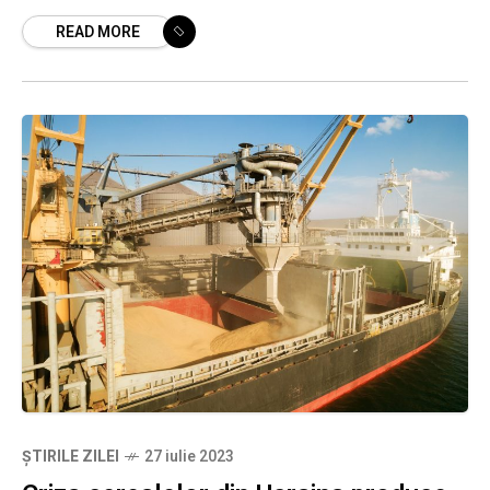
pagubele aduse de ploi și rafalele de vânt din
READ MORE
ultimele zile. Potrivit Inspectoratului
ȘTIRILE ZILEI
27 iulie 2023