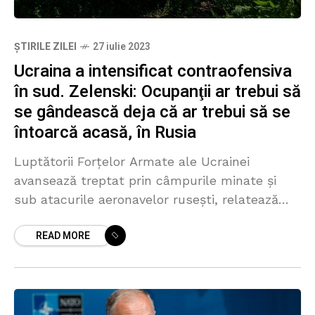
ȘTIRILE ZILEI
27 iulie 2023
Ucraina a intensificat contraofensiva
în sud. Zelenski: Ocupanţii ar trebui să
se gândească deja că ar trebui să se
întoarcă acasă, în Rusia
Luptătorii Forțelor Armate ale Ucrainei
avansează treptat prin câmpurile minate și
sub atacurile aeronavelor rusești, relatează
The New York Times, citând doi oficiali ai
READ MORE
Pentagonului. Publicația notează că oficialii
ucraineni