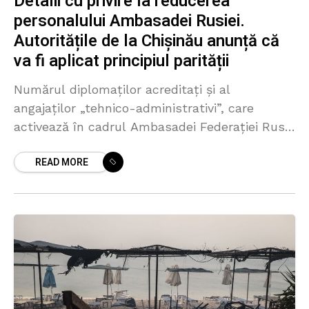
Detalii cu privire la reducerea
personalului Ambasadei Rusiei.
Autoritățile de la Chișinău anunță că
va fi aplicat principiul parității
Numărul diplomaților acreditați și al
angajaților „tehnico-administrativi”, care
activează în cadrul Ambasadei Federației Ruse
în Republica Moldova, va fi redus de la 84 la
READ MORE
25. Decizia a fost anunțată de