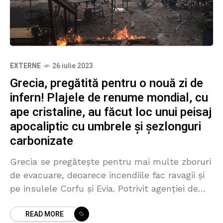
EXTERNE
26 iulie 2023
Grecia, pregătită pentru o nouă zi de
infern! Plajele de renume mondial, cu
ape cristaline, au făcut loc unui peisaj
apocaliptic cu umbrele și șezlonguri
carbonizate
Grecia se pregătește pentru mai multe zboruri
de evacuare, deoarece incendiile fac ravagii și
pe insulele Corfu și Evia. Potrivit agenției de
presă AFP, peste 5.000 de persoane au zburat
READ MORE