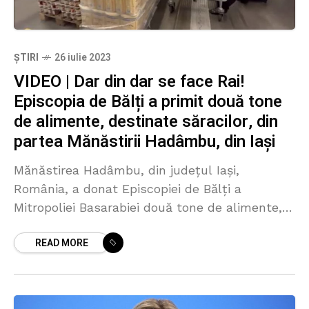
ȘTIRI
26 iulie 2023
VIDEO | Dar din dar se face Rai!
Episcopia de Bălți a primit două tone
de alimente, destinate săracilor, din
partea Mănăstirii Hadâmbu, din Iași
Mănăstirea Hadâmbu, din județul Iași,
România, a donat Episcopiei de Bălți a
Mitropoliei Basarabiei două tone de alimente,
care vor ajunge la oamenii nevoiași. De
READ MORE
asemenea, eparhia din Republica Moldova