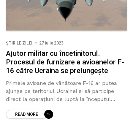
ȘTIRILE ZILEI
27 iulie 2023
Ajutor militar cu încetinitorul.
Procesul de furnizare a avioanelor F-
16 către Ucraina se prelungește
Primele avioane de vânătoare F-16 ar putea
ajunge pe teritoriul Ucrainei și să participe
direct la operațiuni de luptă la începutul
anului 2024, a declrat ieri, 26 iulie, într-un
READ MORE
interviu