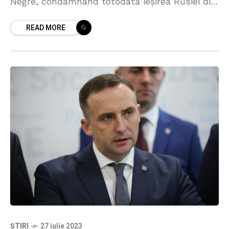
Negre, condamnând totodată ieșirea Rusiei din
acordul privind exporturile de cereale prin
READ MORE
porturile ucrainene. Anunțul a fost
ȘTIRI
27 iulie 2023