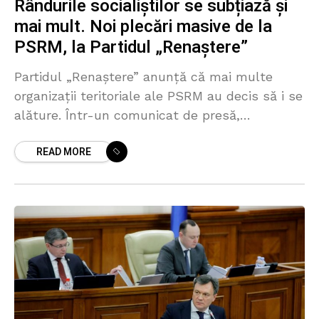
Rândurile socialiștilor se subțiază și
mai mult. Noi plecări masive de la
PSRM, la Partidul „Renaștere”
Partidul „Renaștere” anunță că mai multe
organizații teritoriale ale PSRM au decis să i se
alăture. Într-un comunicat de presă,
formațiunea menționează că este vorba
READ MORE
despre reprezentanții autorităților locale și