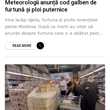
Meteorologii anunță cod galben de
furtună și ploi puternice
Vine iarăși vijelia, furtuna și ploile torențiale
peste Moldova. După ce marți au uitat să
anunțe despre furtuna care s-a abătut peste
nordul și centrul Republicii Moldova și care a
READ MORE