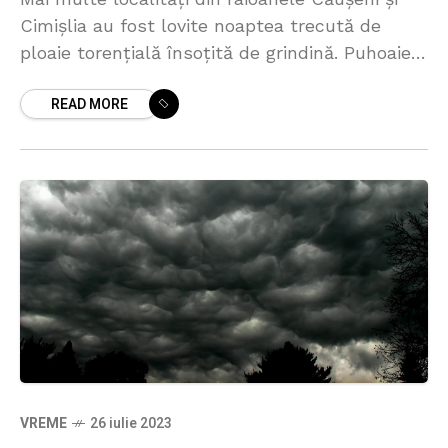
Cimișlia au fost lovite noaptea trecută de
ploaie torențială însoțită de grindină. Puhoaiele
au spălat lanurile și au înnămolit grădinile
READ MORE
oamenilor, iar grindina
VREME
26 iulie 2023