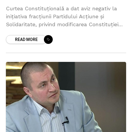
Curtea Constituțională a dat aviz negativ la
inițiativa fracțiunii Partidului Acțiune și
Solidaritate, privind modificarea Constituției
astfel încât să le permită parlamentarilor să
READ MORE
aibă, în paralel cu mandatul de deputat,