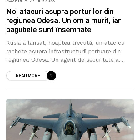
RĂZBOI
27 iulie 2023
Noi atacuri asupra porturilor din
regiunea Odesa. Un om a murit, iar
pagubele sunt însemnate
Rusia a lansat, noaptea trecută, un atac cu
rachete asupra infrastructurii portuare din
regiunea Odesa. Un agent de securitate a
murit, iar un terminal de marfă a fost avariat,
READ MORE
a