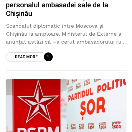
personalul ambasadei sale de la
Chișinău
Scandalul diplomatic între Moscova și
Chișinău ia amploare. Ministerul de Externe a
anunțat astăzi că i-a cerut ambasadorului rus
de la Chișinău să reducă personalul
READ MORE
ambasadei, deoarece aceștia ar acționa