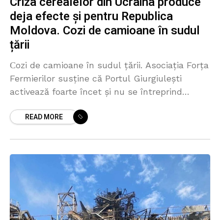
Criza cerealelor din Ucraina produce
deja efecte și pentru Republica
Moldova. Cozi de camioane în sudul
țării
Сozi de camioane în sudul țării. Asociația Forța
Fermierilor susține că Portul Giurgiulești
activează foarte încet și nu se întreprind
măsuri pentru a facilita transportarea navală a
READ MORE
mărfurilor. În aceste